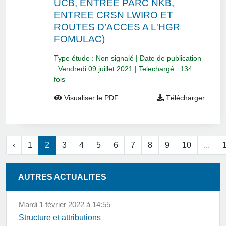
UCB, ENTREE PARC NKB,
ENTREE CRSN LWIRO ET
ROUTES D’ACCES A L'HGR
FOMULAC)
Type étude : Non signalé | Date de publication
: Vendredi 09 juillet 2021 | Telechargé : 134
fois
Visualiser le PDF
Télécharger
‹
1
2
3
4
5
6
7
8
9
10
...
AUTRES ACTUALITES
mardi 1 février 2022 à 14:55
Structure et attributions